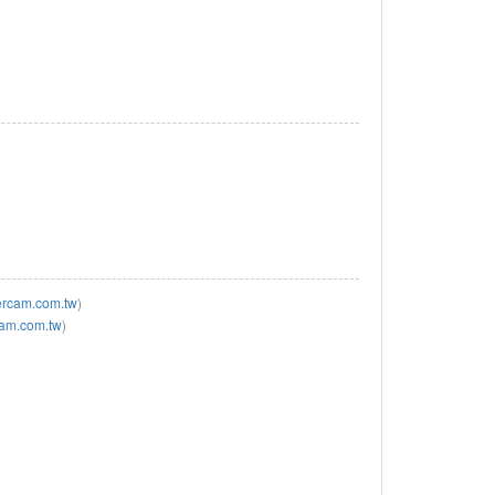
rcam.com.tw
)
am.com.tw
)