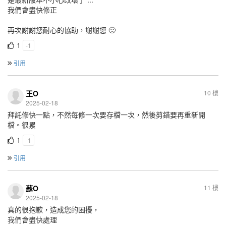
我們會盡快修正
再次謝謝您耐心的協助，謝謝您 🙂
1
-1
引用
王O
10 樓
2025-02-18
拜託修快一點，不然每修一次要存檔一次，然後剪錯要再重新開
檔。很累
1
-1
引用
蘇O
11 樓
2025-02-18
真的很抱歉，造成您的困擾，
我們會盡快處理