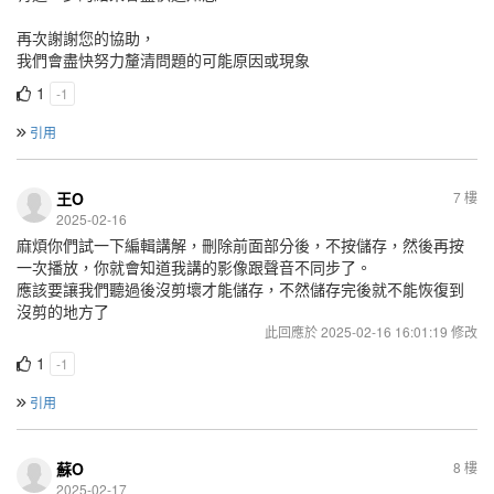
再次謝謝您的協助，
我們會盡快努力釐清問題的可能原因或現象
1
-1
引用
王O
7 樓
2025-02-16
麻煩你們試一下編輯講解，刪除前面部分後，不按儲存，然後再按
一次播放，你就會知道我講的影像跟聲音不同步了。
應該要讓我們聽過後沒剪壞才能儲存，不然儲存完後就不能恢復到
沒剪的地方了
此回應於 2025-02-16 16:01:19 修改
1
-1
引用
蘇O
8 樓
2025-02-17