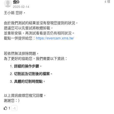
倪O
4 樓
2025-02-14
王小姐 您好，
由於我們測試的結果並沒有發現您提到的狀況，
建議您可以先嘗試將軟體卸載，
並重新安裝，再測試看看是否仍有相同狀況。
載點一併提供給您：
https://evercam.xms.tw/
若依然無法排除問題，
為了更好的協助您，我們需要以下資訊：
詳細的操作步驟
。
切割前及切割後的檔案
。
具體的切割時間點
。
以上資訊麻煩您撥冗回覆，
謝謝您：）
1
-1