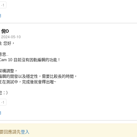
-1
用
倪O
2024-05-10
生 您好，
思..
rCam 10 目前沒有因
軌
編輯
的功能 !
架構調整，
編輯
的開發以及穩定性，需要比較長的時間
，
正在
測試
中，完成後就會釋出喔~
您：）
-1
用
要回應請先
登入