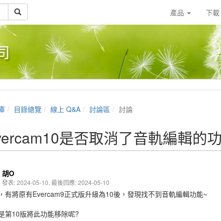
產品
下
司
庫
目錄總覽
線上 Q&A
討論區
討論
vercam10是否取消了音軌編輯的
胡O
發表: 2024-05-10, 最後回應: 2024-05-10
，有將原有Evercam9正式版升級為10後，發現找不到音軌編輯功能~
是第10版將此功能移除呢?