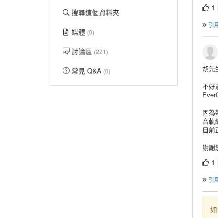
1
搜尋這個資料夾
引
媒體
(0)
討論區
(221)
胡先
常見 Q&A
(0)
不好意
Eve
因為
音
軌
目前
謝謝
1
引
如