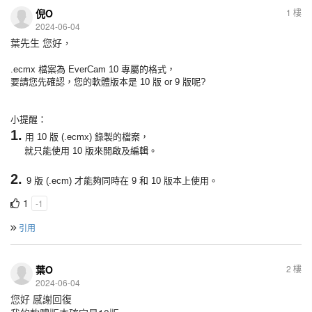
倪O
1 樓
2024-06-04
葉先生 您好，
.
ecmx
檔案為 EverCam 10
專屬
的
格式，
要請您先確認，您的軟體版本是 10 版 or 9 版呢?
小提醒：
1.
用 10 版 (.ecmx) 錄製的檔案，
就只能使用 10 版來開啟及編輯。
2.
9 版 (.ecm) 才能夠同時在 9 和 10 版本上使用。
1
-1
引用
葉O
2 樓
2024-06-04
您好 感謝回復