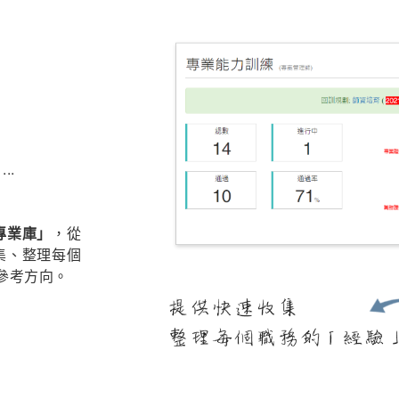
..
專業庫」
，從
收集、整理每個
參考方向。