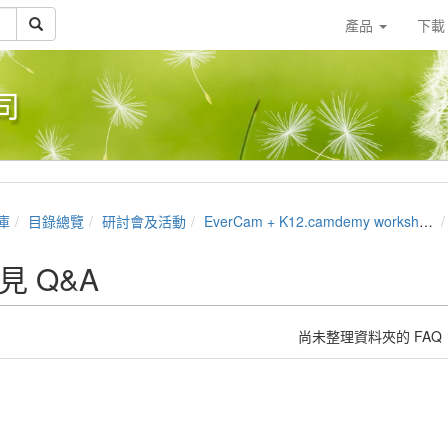
產品
下
司
庫
目錄總覽
研討會及活動
EverCam + K12.camdemy workshop - 翻轉教學可以簡單又有效
見 Q&A
尚未整理資料夾的 FAQ