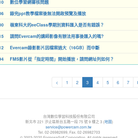
10
數位學習網審核問題
06
錄完ppt教學檔案後無法開啟預覽及播放
00
嶺東科大的eeClass學期別資料匯入是否有錯誤？
15
請問Evercam的講師影像有辦法用事後匯入的嗎?
12
Evercam錄影影片因檔案過大（16GB）而中斷
94
FMS影片從「指定時間」開始播放，請問網址列如何？
<
1
2
3
4
5
6
7
台灣數位學習科技股份有限公司
新北市 221 汐止區新台五路一段 75 號 9 樓之 3 (
地圖
)
service@powercam.com.tw
Tel. 02-26982699, Fax. 02-26982703
© 2003-2020 FormosaSoft Corporation. All rights reserved.