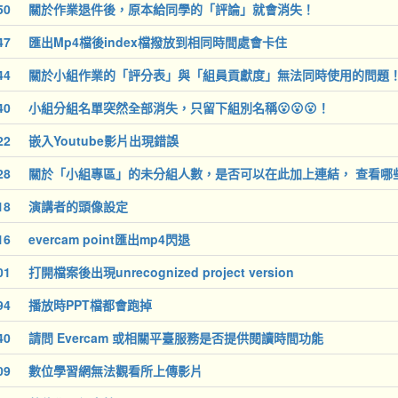
50
關於作業退件後，原本給同學的「評論」就會消失！
47
匯出Mp4檔後index檔撥放到相同時間處會卡住
44
關於小組作業的「評分表」與「組員貢獻度」無法同時使用的問題
40
小組分組名單突然全部消失，只留下組別名稱😮😮😮！
22
嵌入Youtube影片出現錯誤
28
關於「小組專區」的未分組人數，是否可以在此加上連結， 查看哪
18
演講者的頭像設定
16
evercam point匯出mp4閃退
01
打開檔案後出現unrecognized project version
94
播放時PPT檔都會跑掉
40
請問 Evercam 或相關平臺服務是否提供閱讀時間功能
09
數位學習網無法觀看所上傳影片