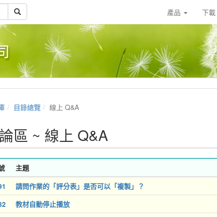
產品
下
司
庫
目錄總覽
線上 Q&A
論區 ~ 線上 Q&A
號
主題
91
請問作業的「評分表」是否可以「複製」？
82
教材自動停止播放