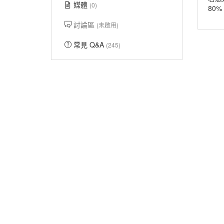
媒體
(0)
80
討論區
(未啟用)
常見 Q&A
(245)