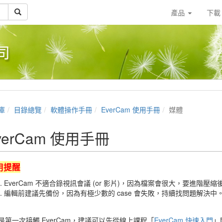
產品
下
司
庫
目錄總覽
軟體操作手冊
EverCam 使用手冊
媒體
verCam 使用手冊
用提醒
EverCam 不適合錄視訊會議 (or 影片)，因為檔案會很大，要進階壓
編輯前建議先備份，因為有極少數的 case 會失敗，持續找問題解決中
是第一次接觸 EverCam，建議可以先從線上課程「
EverCam 快速入門
」