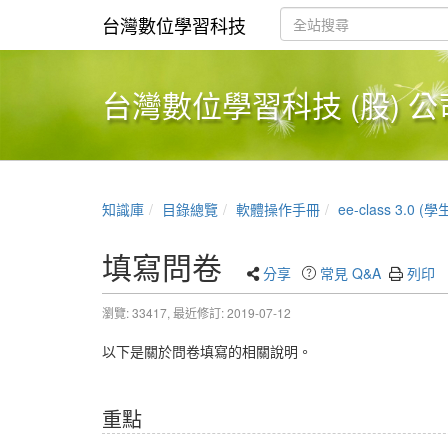
台灣數位學習科技
台灣數位學習科技 (股) 公
知識庫
目錄總覽
軟體操作手冊
ee-class 3.0 
填寫問卷
分享
常見 Q&A
列印
瀏覽: 33417,
最近修訂: 2019-07-12
以下是關於問卷填寫的相關說明。
重點