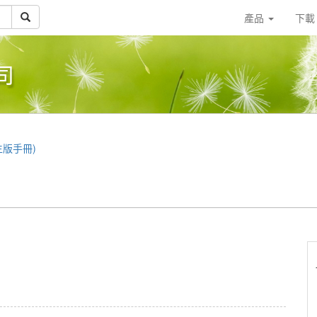
產品
下
司
(學生版手冊)