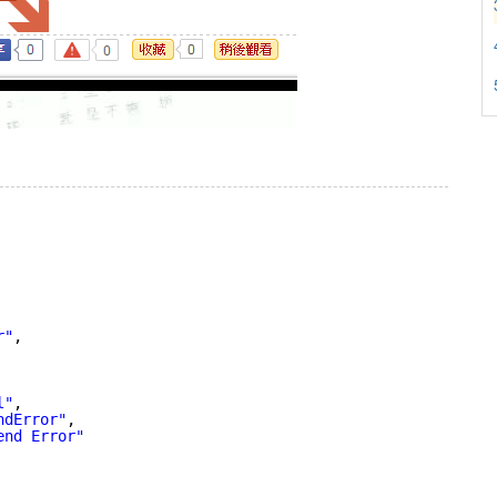
r"
,
l"
,
ndError"
,
end Error"