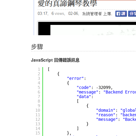
步驟
JavaScript 回傳錯誤訊息
1
[
2
{
3
"error"
: 
4
{
5
"code"
: -32099,
6
"message"
: 
"Backend Erro
7
"data"
: 
8
[
9
{
10
"domain"
: 
"globa
11
"reason"
: 
"backe
12
"message"
: 
"Back
13
}
14
]
15
},