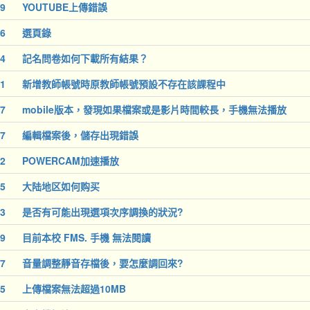
9
YOUTUBE上傳錯誤
6
選頁錄
4
記名問卷如何下載所有結果？
1
新增教師帳號時原教師帳號預設不存在該課程中
7
mobile版本，發現如果檔案或是影片時間較長，手機無法播放
7
編輯檔案後，儲存出現錯誤
2
POWERCAM加速播放
5
大陆地区如何购买
3
是否有可能出現選項次序調換的狀況?
9
目前本校 FMS. 手機 無法閱讀
7
音量調整靜音存檔後，要怎麼調回來?
5
上傳檔案無法超過10MB