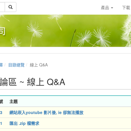
產品
下
司
庫
目錄總覽
線上 Q&A
論區 ~ 線上 Q&A
號
主題
3
網站崁入youtube 影片後, ie 卻無法播放
1
匯出 .zip 檔需求