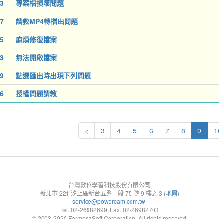
3
專案檔損壞問題
7
請教MP4轉檔出問題
5
麻煩修復檔案
3
無法開啟檔案
9
點選匯出時出現下列問題
6
授權問題請教
<
3
4
5
6
7
8
9
1
台灣數位學習科技股份有限公司
新北市 221 汐止區新台五路一段 75 號 9 樓之 3 (
地圖
)
service@powercam.com.tw
Tel. 02-26982699, Fax. 02-26982703
© 2003-2020 FormosaSoft Corporation. All rights reserved.