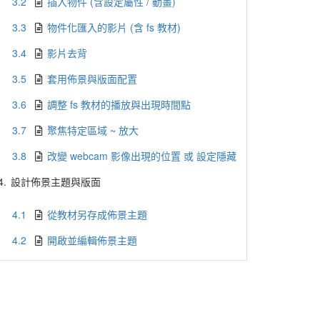
3.2
插入物件 (含設定屬性 / 動畫)
3.3
物件化匯入的影片 (含 fs 教材)
3.4
影片去背
3.5
套用佈景與版面配置
3.6
調整 fs 教材的播放與出現時間點
3.7
聚焦特定區域 ~ 放大
3.8
改變 webcam 影像出現的位置 或 設定隱藏
4.
設計佈景主題與版面
4.1
從教材另存成佈景主題
4.2
開啟並編輯佈景主題