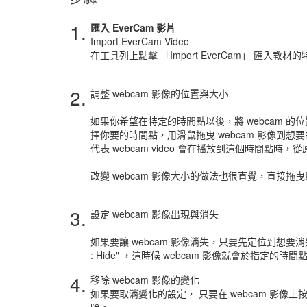
1.
匯入 EverCam 影片
Import EverCam Video
在工具列上點擊 「Import EverCam」 匯入教材
2.
調整 webcam 影像的位置與大小
如果你希望在特定的時間點以後，將 webcam 
擇你要的時間點，用滑鼠拖曳 webcam 影像到想要的
代表 webcam video 會在播放到這個時間點
改變 webcam 影像大小的做法也很直覺，直接
3.
設定 webcam 影像出現與消失
如果要讓 webcam 影像消失，只要先定位到想要消失
: Hide" ，這時候 webcam 影像就會於指定的時間
4.
移除 webcam 影像的變化
如果要取消變化的設定， 只要在 webcam 影像上按右鍵，