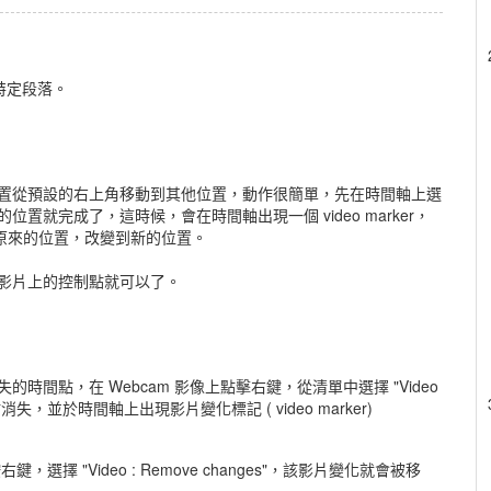
的特定段落。
的位置從預設的右上角移動到其他位置，動作很簡單，先在時間軸上選
位置就完成了，這時候，會在時間軸出現一個 video marker，
時，從原來的位置，改變到新的位置。
拖曳影片上的控制點就可以了。
的時間點，在 Webcam 影像上點擊右鍵，從清單中選擇 "Video
點消失，並於時間軸上出現影片變化標記 ( video marker)
選擇 "Video : Remove changes"，該影片變化就會被移