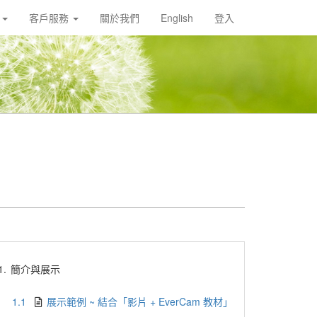
載
客戶服務
關於我們
English
登入
1.
簡介與展示
1.1
展示範例 ~ 結合「影片 + EverCam 教材」