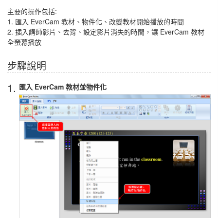
主要的操作包括:
1. 匯入 EverCam 教材、物件化、改變教材開始播放的時間
2. 插入講師影片、去背、設定影片消失的時間，讓 EverCam 教材
全螢幕播放
步驟說明
1.
匯入 EverCam 教材並物件化