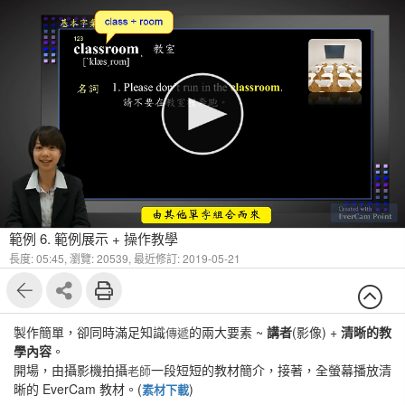
1
8
範例 6. 範例展示 + 操作教學
長度: 05:45,
瀏覽: 20539,
最近修訂: 2019-05-21
製作簡單，卻同時滿足知識
的兩大要素 ~
講者
(影像) +
清晰的教
傳遞
學內容
。
開場，由攝影機拍攝
一段短短的教材簡介，
接著，全螢幕播放清
老師
晰的 EverCam 教材。(
)
素材下載