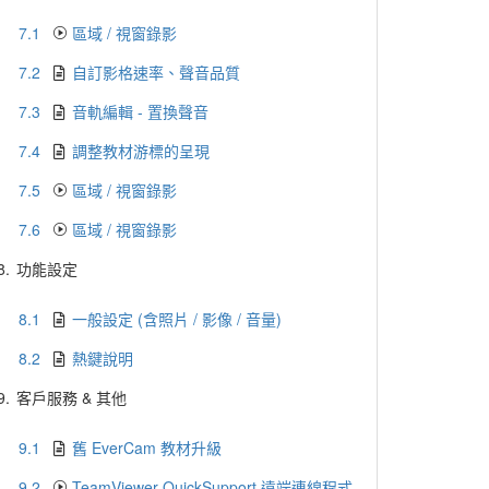
7.1
區域 / 視窗錄影
7.2
自訂影格速率、聲音品質
7.3
音軌編輯 - 置換聲音
7.4
調整教材游標的呈現
7.5
區域 / 視窗錄影
7.6
區域 / 視窗錄影
8.
功能設定
8.1
一般設定 (含照片 / 影像 / 音量)
8.2
熱鍵說明
9.
客戶服務 & 其他
9.1
舊 EverCam 教材升級
9.2
TeamViewer QuickSupport 遠端連線程式