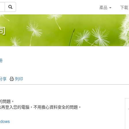
產品
下
司
冊
分享
列印
用的問題。
法再登入您的電腦，不用擔心資料安全的問題。
ndows