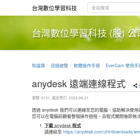
台灣數位學習科技
台灣數位學習科技 (股) 公
知識庫
目錄總覽
軟體操作手冊
EverCam 使用手
anydesk 遠端連線程式
瀏覽: 5151,
最近修訂: 2023-06-21
透過 anydesk 我們可以連線至您的電腦，協助解決使
您可以在電腦前觀看整個操作過桯，且程式關閉後即無
下載
anydesk
程式
請連結至
https://anydesk.com/zht/downloads/wi