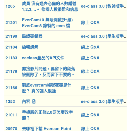
成員 沒有過去必備的人數編號
1265
ee-class 3.0 (教師版手冊)
1,2,3,...。 修課人數很難和信息
網比對人數，造成確認困難的
EverCam10 無法開啟(升級)
失誤。
21201
線上 Q&A
EverCam8 錄製的 ecm 檔
21199
驗證碼錯誤
ee-class 3.0 (學生版手冊)
21184
編輯講解
線上 Q&A
21183
eeclass產品的API文件
線上 Q&A
剪接影片問題，要留下的段落
21179
線上 Q&A
被刪除了，反而留下不要的。
到底evercam帳號密碼是什
21166
線上 Q&A
麼？ 真的讓人很躁
1352
內容
ee-class 3.0 (學生版手冊)
手機版的正修2.0要怎麼改字
21011
線上 Q&A
體？
20970
去哪裡下載 Evercan Point
線上 Q&A