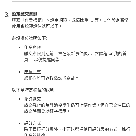
3.
設定繳交資訊
填寫「作業標題」、設定期限、成績比重 ... 等，其他設定通常
使用系統預設值就可以了。
必填欄位說明如下:
作業期限
繳交期限到期前，會在最新事件顯示 (含課程 or 我的首
頁)，以便提醒同學。
成績比重
總和為所有課程活動的累計。
以下是特定欄位的說明:
允許遲交
繳交截止的時間過後學生仍可上傳作業，但在已交名單的
繳交時間會以紅字標示。
評分方式
除了直接打分數外，也可以選擇使用評分表的方式，進行
作業的批改。