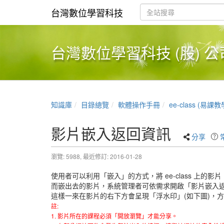
台灣數位學習科技
台灣數位學習科技 (股) 公
知識庫
目錄總覽
軟體操作手冊
ee-class (易課
影片嵌入返回資訊
分享
瀏覽: 5988,
最近修訂: 2016-01-28
使用者可以利用「嵌入」的方式，將 ee-class 上的影片 
而嵌出去的影片，系統管理者可依需求開啟「影片嵌入
這樣一來在影片的右下方會呈現「浮水印」(如下圖)，
註:
1. 影片所在的課程必須「開放瀏覽」才能分享。