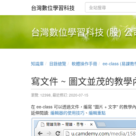
台灣數位學習科技
台灣數位學習科技 (股) 公
知識庫
目錄總覽
軟體操作手冊
ee-class (易課
寫文件 ~ 圖文並茂的教學
瀏覽: 12398,
最近修訂: 2020-07-15
在 ee-class 可以透過文件，編寫 "圖片 + 文字" 的教學
延伸閱讀:
編輯器的使用技巧
、
編輯重點