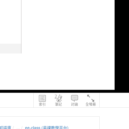
索引
筆記
討論
全螢幕
知識庫
...
ee-class (易課教學平台)