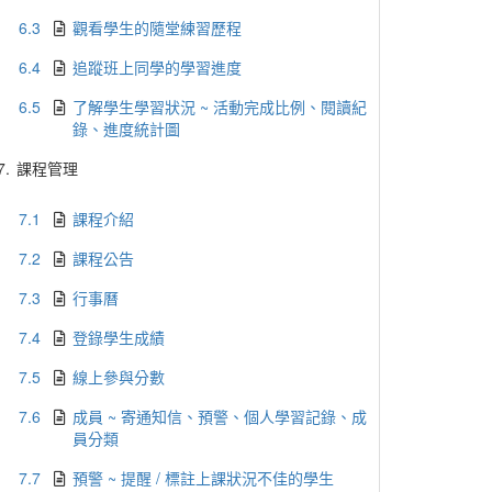
6.3
觀看學生的隨堂練習歷程
6.4
追蹤班上同學的學習進度
6.5
了解學生學習狀況 ~ 活動完成比例、閱讀紀
錄、進度統計圖
7.
課程管理
7.1
課程介紹
7.2
課程公告
7.3
行事曆
7.4
登錄學生成績
7.5
線上參與分數
7.6
成員 ~ 寄通知信、預警、個人學習記錄、成
員分類
7.7
預警 ~ 提醒 / 標註上課狀況不佳的學生