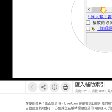
1
4
匯入輔助索引
長度: 02:36,
瀏覽: 8913,
最近
在使用螢幕 / 桌面錄影時，EverCam 會依據您目前所屬的視窗標題 (如:
自動建立輔助索引，方便讓您在編輯標題段落的時候匯入 (
簡