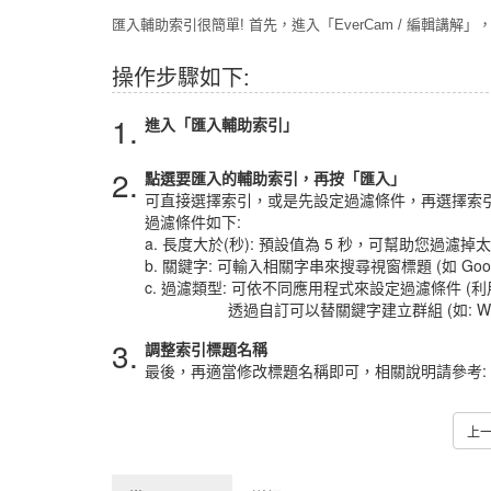
匯入輔助索引很簡單! 首先，進入「EverCam / 編輯講
操作步驟如下:
1.
進入「匯入輔助索引」
2.
點選要匯入的輔助索引，再按「匯入」
可直接選擇索引，或是先設定過濾條件，再選擇索
過濾條件如下:
a. 長度大於(秒): 預設值為 5 秒，可幫助您過濾
b. 關鍵字: 可輸入相關字串來搜尋視窗標題 (如 Google
c. 過濾類型: 可依不同應用程式來設定過濾條件 (
​ 透過自訂可以替關鍵字建立群組 (如: Web 
3.
調整索引標題名稱
最後，再適當修改標題名稱即可，相關說明請參考:
上