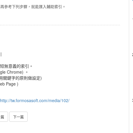
解」，再參考下列步驟，就能匯入輔助索引。
引
掉太短無意義的索引。
 Chrome) 。
利用關鍵字的原則做設定)
Page )
http://tw.formosasoft.com/media/102/
一篇
下一篇